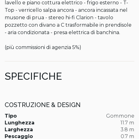
lavello e piano cottura elettrico - frigo esterno - T-
Top - verricello salpa ancora - ancora incassata nel 
musone di prua - stereo hi-fi Clarion - tavolo 
pozzetto con divano a C trasformabile in prendisole 
- aria condizionata - presa elettrica di banchina.

(più commissioni di agenzia 5%)
SPECIFICHE
COSTRUZIONE & DESIGN
Tipo
Gommone
Lunghezza
11.7 m
Larghezza
3.8 m
Pescaggio
0.7 m