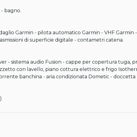
- bagno.

aglio Garmin - pilota automatico Garmin - VHF Garmin -
asmissioni di superficie digitale - contametri catena.

wer - sistema audio Fusion - cappe per copertura tuga, pr
zetto con lavello, piano cottura elettrico e frigo Isother
orrente banchina - aria condizionata Dometic - doccetta
)