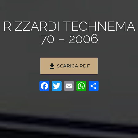
RIZZARDI TECHNEMA
70 – 2006
file_download
SCARICA PDF
Facebook
Twitter
Email
WhatsApp
Condivi