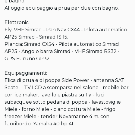
e bagno.

Alloggio equipaggio a prua per due con bagno.

Elettronici:

Fly: VHF Simrad - Pan Nav CX44 - Pilota automatico 
AP25 Simrad - Simrad IS 15.

Plancia: Simrad CX54 - Pilota automatico Simrad 
AP25 - Angolo barra Simrad - VHF Simrad RS32 - 
GPS Furuno GP32.

Equipaggiamenti:

Elica di prua e di poppa Side Power - antenna SAT 
Seatel - TV LCD a scomparsa nel salone - mobile bar 
con ice maker, lavello e piastra su fly - luci 
subacquee sotto pedana di poppa - lavastoviglie 
Miele - forno Miele - piano cottura Miele - frigo 
freezer Miele - tender Novamarine 4 m. con 
fuoribordo  Yamaha 40 hp 4t.
