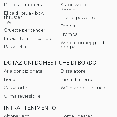
Doppia timoneria
Stabilizzatori
Siemens
Elica di prua - bow
thruster
Tavolo pozzetto
Hysy
Tender
Gruette per tender
Tromba
Impianto antincendio
Winch tonneggio di
Passerella
poppa
DOTAZIONI DOMESTICHE DI BORDO
Aria condizionata
Dissalatore
Boiler
Riscaldamento
Cassaforte
WC marino elettrico
Clima reversibile
INTRATTENIMENTO
Altoparlanti
Home Theater