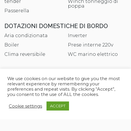
tender
Winch tonneggio di
poppa
Passerella
DOTAZIONI DOMESTICHE DI BORDO
Aria condizionata
Inverter
Boiler
Prese interne 220v
Clima reversibile
WC marino elettrico
INTRATTENIMENTO
We use cookies on our website to give you the most
Altoparlanti
Impianto TV
relevant experience by remembering your
preferences and repeat visits. By clicking “Accept”,
Antenna Satellitare TV
Stereo
you consent to the use of ALL the cookies.
Digitale Terrestre
TV
Cookie settings
ACCEPT
CUCINA ED ELETTRODOMESTICI
Cucina
Microonde