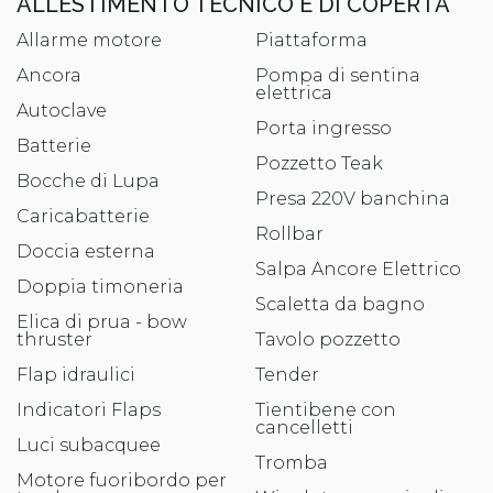
ALLESTIMENTO TECNICO E DI COPERTA
Allarme motore
Piattaforma
Ancora
Pompa di sentina
elettrica
Autoclave
Porta ingresso
Batterie
Pozzetto Teak
Bocche di Lupa
Presa 220V banchina
Caricabatterie
Rollbar
Doccia esterna
Salpa Ancore Elettrico
Doppia timoneria
Scaletta da bagno
Elica di prua - bow
thruster
Tavolo pozzetto
Flap idraulici
Tender
Indicatori Flaps
Tientibene con
cancelletti
Luci subacquee
Tromba
Motore fuoribordo per