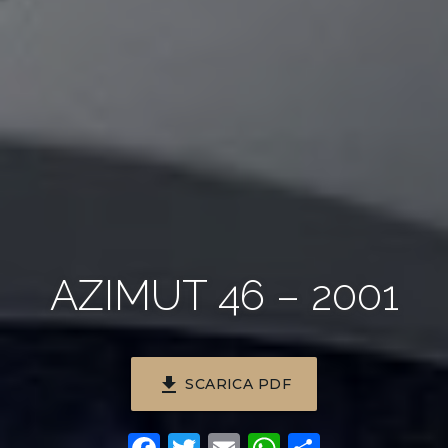
AZIMUT 46 – 2001
file_download
SCARICA PDF